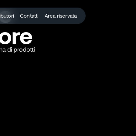
Pomp
ibutori
Contatti
Area riservata
La serie VS introduce
l’affidabilità della 