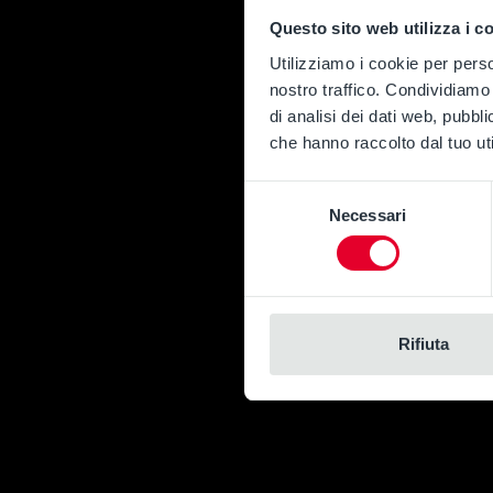
Questo sito web utilizza i c
Utilizziamo i cookie per perso
nostro traffico. Condividiamo 
di analisi dei dati web, pubbl
che hanno raccolto dal tuo uti
Selezione
Necessari
del
consenso
Rifiuta