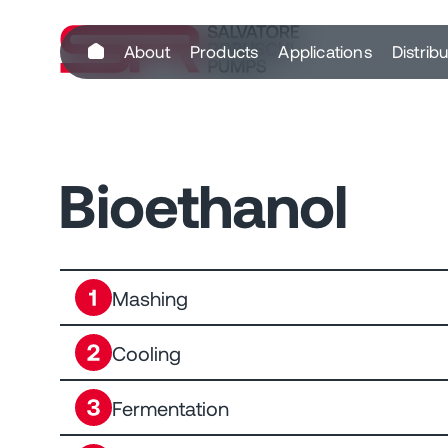
content
About
Products
Applications
Distrib
Bioethanol
Mashing
Cooling
Fermentation