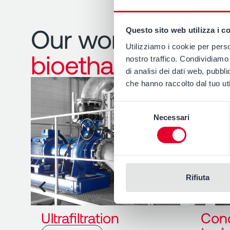
Our work in the
Questo sito web utilizza i c
Utilizziamo i cookie per perso
bioethanol
industr
nostro traffico. Condividiamo 
di analisi dei dati web, pubbl
che hanno raccolto dal tuo uti
Selezione
Necessari
del
consenso
Rifiuta
Ultrafiltration
Cond