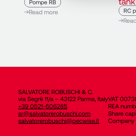
tank
Pompe RB
RC 
Read more
Rea
SALVATORE ROBUSCHI & C.
via Segrè 11/a – 43122 Parma, Italy
VAT 0073
+39 0521-606285
REA numb
sr@salvatorerobuschi.com
Share cap
salvatorerobuschi@pecwise.it
Company R