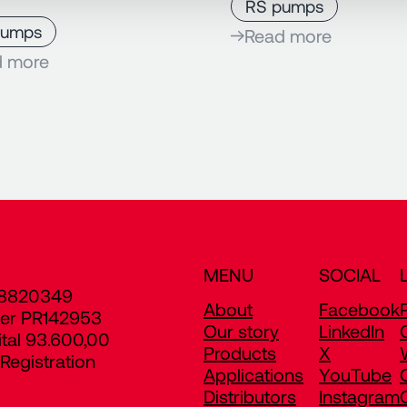
RS pumps
pumps
Read more
d more
MENU
SOCIAL
8820349
About
Facebook
er PR142953
Our story
LinkedIn
ital 93.600,00
Products
X
egistration
Applications
YouTube
Distributors
Instagram