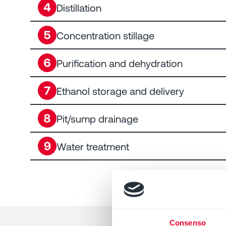
Distillation
Concentration stillage
Purification and dehydration
Ethanol storage and delivery
Pit/sump drainage
Water treatment
Consenso