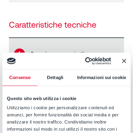
Caratteristiche tecniche
➊
Grande passaggio libero
Passaggio libero fino al 90% del
Consenso
Dettagli
Informazioni sui cookie
diametro della bocca di mandata: grazie
alla sua disposizione arretrata, la girante
consente un passaggio di corpi solidi
Questo sito web utilizza i cookie
sferici fino al 90% del diametro della
bocca di mandata (vedere tabelle
Utilizziamo i cookie per personalizzare contenuti ed
tecniche per ulteriori dettagli).
annunci, per fornire funzionalità dei social media e per
analizzare il nostro traffico. Condividiamo inoltre
Solidi filamentosi e di notevole lunghezza
informazioni sul modo in cui utilizzi il nostro sito con i