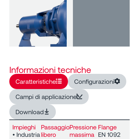
Informazioni tecniche
Caratteristiche
Configurazioni
Campi di applicazione
Download
Impieghi
Passaggio
Pressione
Flange
• Industria
libero
massima
EN 1092