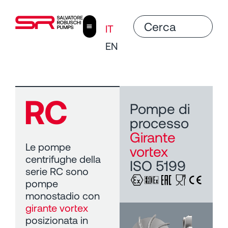
contenuto
IT
EN
RC
Pompe di
processo
Girante
Le pompe
vortex
centrifughe della
ISO 5199
serie RC sono
pompe
monostadio con
girante vortex
posizionata in