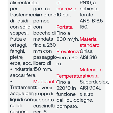
alimentare
La
di
PN10, a
per
gamma
esercizio
richiesta
trasferimento
comprende
10 bar.
forate
di liquidi
pompe
ANSI B16.5
con solidi
con
150.
Portata
sospesi,
bocche di
Fino a
frutta e
mandata
800 m³/h.
Materiali
ortaggi,
fino a 250
standard
fanghi,
mm con
Ghisa,
Prevalenza
pietre,
passaggio
AISI 316.
Fino a 60
erba, ecc.
libero di
m.
• Industria
150 mm.
Materiali a
saccarifera.
richiesta
Temperatura
•
Modularità
Superduplex,
Fino a
Trattamento
4 diversi
AISI 904L
220°C in
acque per
gruppi di
e altre
funzione
liquidi con
supporto
leghe.
del liquido
solidi
cuscinetti
pompato.
sospesi
per 18