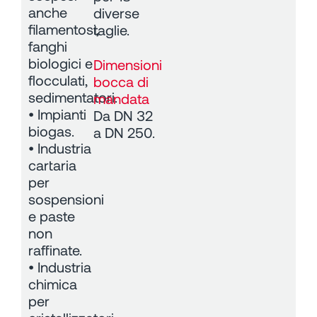
anche
diverse
filamentosi,
taglie.
fanghi
biologici e
Dimensioni
flocculati,
bocca di
sedimentatori.
mandata
• Impianti
Da DN 32
biogas.
a DN 250.
• Industria
cartaria
per
sospensioni
e paste
non
raffinate.
• Industria
chimica
per