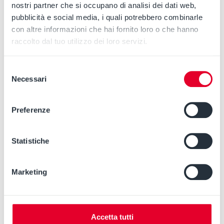
attraversano la pompa senza causare
nostri partner che si occupano di analisi dei dati web,
ostruzioni.
pubblicità e social media, i quali potrebbero combinarle
con altre informazioni che hai fornito loro o che hanno
raccolto dal tuo utilizzo dei loro servizi.
➋
1 solo corpo, 12 sistemi di tenuta
Selezione
Necessari
del
consenso
➌
Supporto heavy duty EN ISO 5199
Preferenze
Statistiche
➍
Design del corpo
Marketing
Accetta tutti